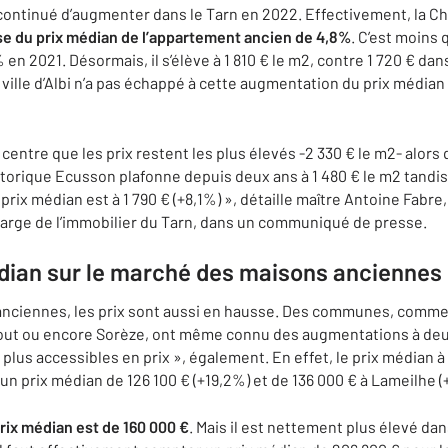
t continué d’augmenter dans le Tarn en 2022. Effectivement, la 
e du prix médian de l’appartement ancien de 4,8%
. C’est moins
% en 2021. Désormais, il s’élève à 1 810 € le m2, contre 1 720 € da
ille d’Albi n’a pas échappé à cette augmentation du prix médian q
 centre que les prix restent les plus élevés -2 330 € le m2- alors q
istorique Ecusson plafonne depuis deux ans à 1 480 € le m2 tandi
prix médian est à 1 790 € (+8,1%) », détaille maître Antoine Fabre
arge de l’immobilier du Tarn, dans un communiqué de presse.
dian sur le marché des maisons anciennes
anciennes, les prix sont aussi en hausse. Des communes, comm
gout ou encore Sorèze, ont même connu des augmentations à deux
plus accessibles en prix », également. En effet, le prix médian à 
 un prix médian de 126 100 € (+19,2%) et de 136 000 € à Lameilhe (
prix médian est de 160 000 €
. Mais il est nettement plus élevé dan