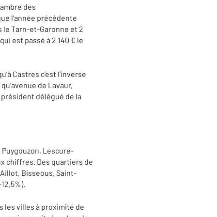
Chambre des
 que l’année précédente
ns le Tarn-et-Garonne et 2
ui est passé à 2 140 € le
u’à Castres c’est l’inverse
s qu’avenue de Lavaur,
, président délégué de la
e Puygouzon, Lescure-
 chiffres. Des quartiers de
Aillot, Bisseous, Saint-
+12,5%).
s les villes à proximité de