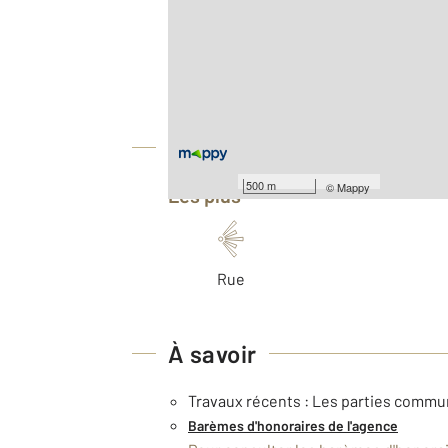
2
Surface totale : 45,6 m
Type d'appartement : T3
Nombre de pièces : 3
[Voir le détail]
Équipements
500 m
©
Mappy
Les plus
Rue
À savoir
Travaux récents : Les parties comm
Barèmes d'honoraires de l'agence