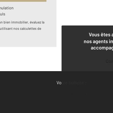
mulation
uls
n bien immobilier, évaluez la
utilisant nos calculettes de
Vous êtes 
nos agents i
accompagn
Co
Deman
Votre compte :
Accéder à mon compte