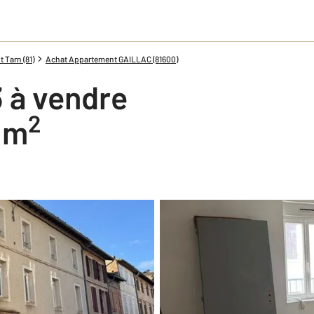
 Tarn (81)
Achat Appartement GAILLAC (81600)
 à vendre
2
2 m