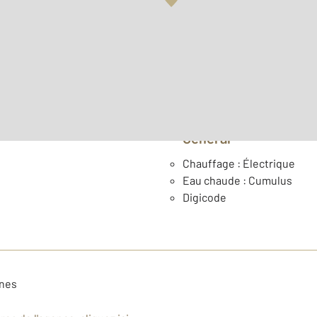
Surface habitable : 45,6 m
ème
Étage : 2
Général
Chauffage : Électrique
Eau chaude : Cumulus
Digicode
unes