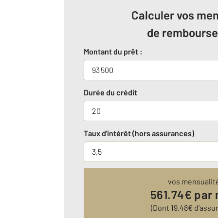
Calculer vos men
de rembours
Montant du prêt :
Durée du crédit
Taux d'intérêt (hors assurances)
vos mensualit
561.74
€ par
(Dont
19.48
€ d’assu