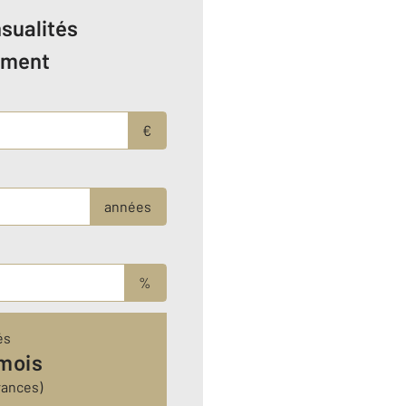
sualités
ement
€
années
%
és
 mois
rances)