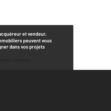
acquéreur et vendeur,
mmobiliers peuvent vous
er dans vos projets
ntacter l'agence
der une estimation