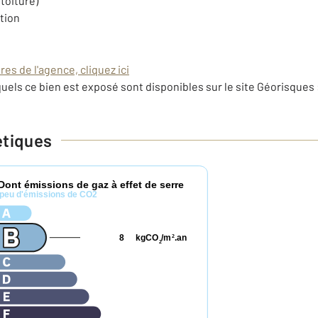
toiture)
ation
es de l'agence, cliquez ici
uels ce bien est exposé sont disponibles sur le site Géorisques 
étiques
Dont émissions de gaz à effet de serre
peu d'émissions de CO2
8
kgCO
/m
.an
2
2