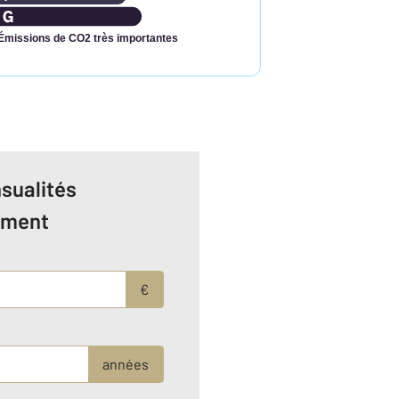
Émissions de CO2 très importantes
sualités
ement
€
années