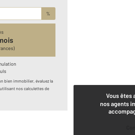
%
és
mois
rances)
mulation
uls
n bien immobilier, évaluez la
utilisant nos calculettes de
Vous êtes 
nos agents i
accompagn
Co