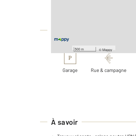
Surface totale : 125,8 m
Nombre de pièces : 4
[Voir le détail]
Équipements
Les plus
500 m
©
Mappy
P
Garage
Rue & campagne
À savoir