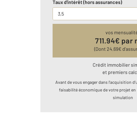
Taux d'intérêt (hors assurances)
vos mensualit
711.94
€ par 
(Dont
24.69
€ d’assu
Crédit immobilier si
et premiers calc
Avant de vous engager dans l’acquisition d’u
faisabilité économique de votre projet en 
simulation