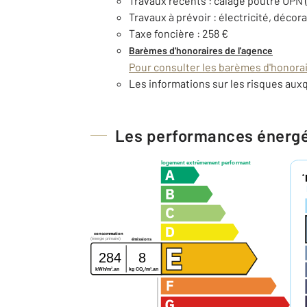
Travaux récents : calage poutre UPN (
Travaux à prévoir : électricité, décor
Taxe foncière : 258 €
Barèmes d'honoraires de l'agence
Pour consulter les barèmes d'honorair
Les informations sur les risques auxq
Les performances énerg
logement extrêmement performant
*
consommation
(énergie primaire)
émissions
284
8
2
2
kg CO
/m
.an
kWh/m
.an
2