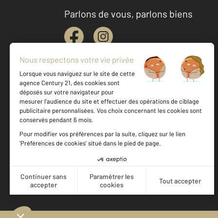
Parlons de vous, parlons biens
Votre agence est notée
Achat
Location
Vente
Gestion
9,2
/
10
9,5/10