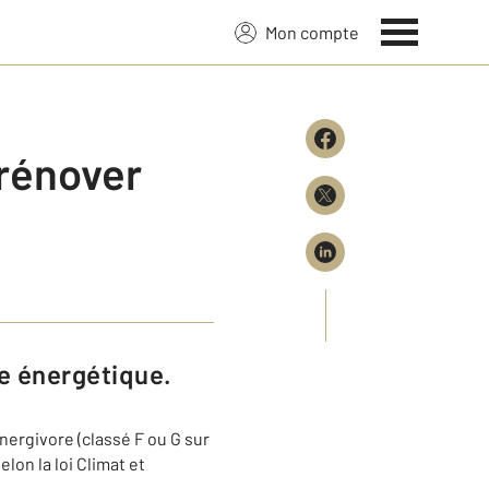
Mon compte
 rénover
e énergétique.
ergivore (classé F ou G sur
lon la loi Climat et