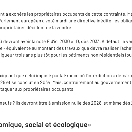
nt a exonéré les propriétaires occupants de cette contrainte. M
rlement européen a voté mardi une directive inédite, les oblige
propriétaires décident de la vendre.
 devront avoir la note E d’ici 2030 et D, dès 2033. À défaut, le v
ie - équivalente au montant des travaux que devra réaliser l’ache
igueur trois ans plus tôt pour les bâtiments non résidentiels (b
xigeant que celui imposé par la France où l’interdiction a démarré
028 et se conclut en 2034. Mais, contrairement au gouvernement f
taquer aux propriétaires occupants.
neufs ? Ils devront être à émission nulle dès 2028, et même dès
mique, social et écologique»