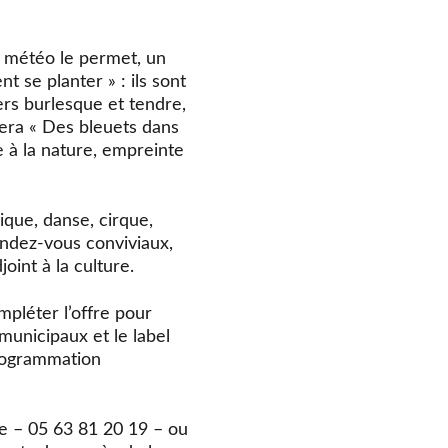
a météo le permet, un
 se planter » : ils sont
ers burlesque et tendre,
uera « Des bleuets dans
e à la nature, empreinte
que, danse, cirque,
rendez-vous conviviaux,
oint à la culture.
mpléter l’offre pour
municipaux et le label
programmation
re – 05 63 81 20 19 – ou