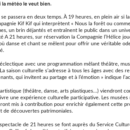
 se passera en deux temps. À 19 heures, en plein air si l
agnie Kif Kif qui interprètent « Nous la forêt ou comment
ues, un brin déjantés et entraînent le public dans un univ
ité A 21 heures, sur réservation la Compagnie l’Hélice jo
 où danse et chant se mêlent pour offrir une véritable od
é.
 éclectique avec une programmation mêlant théâtre, musi
« La saison culturelle s’adresse à tous les âges avec des 
ants, qui invitent au partage et à l’émotion » indique l’adj
artistique (théâtre, danse, arts plastiques…) viendront co
vre une expérience culturelle participative. Les musées 
e seront mis à contribution pour enrichir également cette 
 et de découvertes patrimoniales.
 spectacle de 21 heures se font auprès du Service Cultu